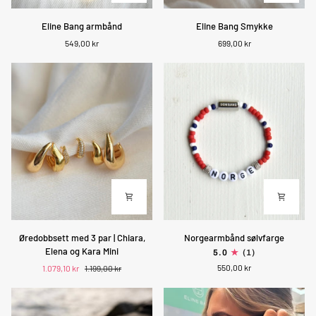
Eline
Eline
Eline Bang armbånd
Eline Bang Smykke
Bang
Bang
549,00 kr
699,00 kr
armbånd
Smykke
Øredobbsett
Norgearmbånd
Øredobbsett med 3 par | Chiara,
Norgearmbånd sølvfarge
med
sølvfarge
Elena og Kara Mini
5.0
(1)
3
550,00 kr
1.079,10 kr
1.199,00 kr
par
|
Chiara,
Elena