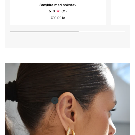
Smykke
Bokstav
Smykke med bokstav
med
charm
5.0
(2)
bokstav
399,00 kr