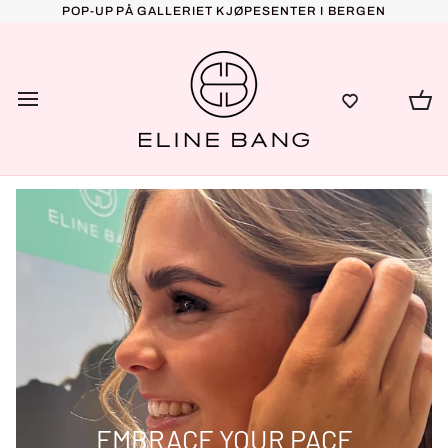
Gå
POP-UP PÅ GALLERIET KJØPESENTER I BERGEN
til
innhold
ha
EMBRACE YOUR PACE