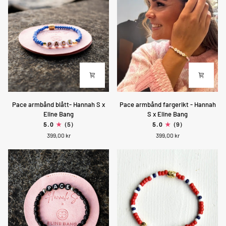
og
Kara
Mini
Pace
Pace
Pace armbånd blått- Hannah S x
Pace armbånd fargerikt - Hannah
armbånd
armbånd
Eline Bang
S x Eline Bang
blått-
fargerikt
5.0
(5)
5.0
(9)
Hannah
-
399,00 kr
399,00 kr
S
Hannah
x
S
Eline
x
Bang
Eline
Bang