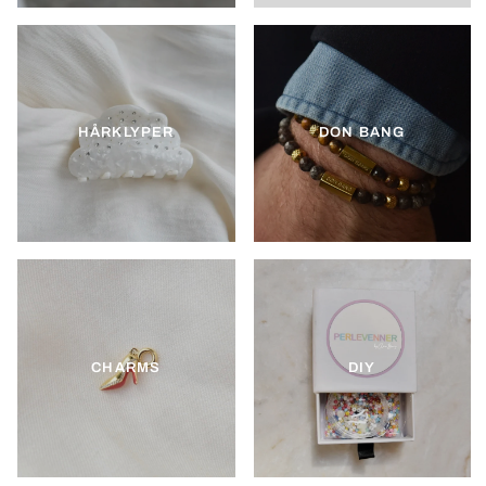
HÅRKLYPER
DON BANG
CHARMS
DIY