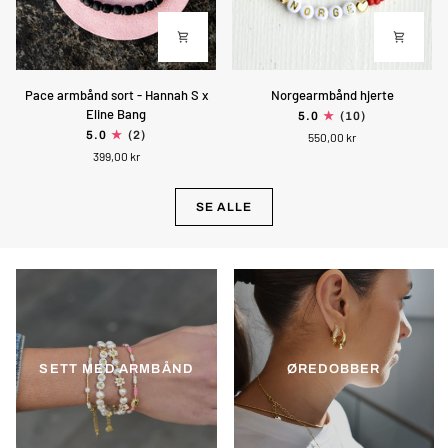
Pace
Norgearmbånd
Pace armbånd sort - Hannah S x
Norgearmbånd hjerte
armbånd
hjerte
Eline Bang
5.0
(10)
sort
5.0
(2)
550,00 kr
-
399,00 kr
Hannah
S
x
SE ALLE
Eline
Bang
SETT MED ARMBÅND
ØREDOBBER